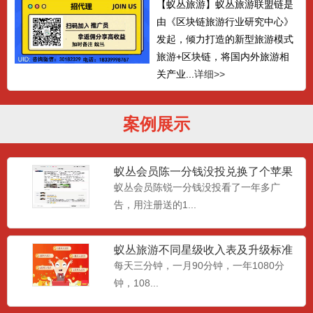
【蚁丛旅游】蚁丛旅游联盟链是
由《区块链旅游行业研究中心》
发起，倾力打造的新型旅游模式
旅游+区块链，将国内外旅游相
关产业...
详细>>
案例展示
蚁丛会员陈一分钱没投兑换了个苹果
笔记本电脑
蚁丛会员陈锐一分钱没投看了一年多广
告，用注册送的1...
蚁丛旅游不同星级收入表及升级标准
条件
每天三分钟，一月90分钟，一年1080分
钟，108...