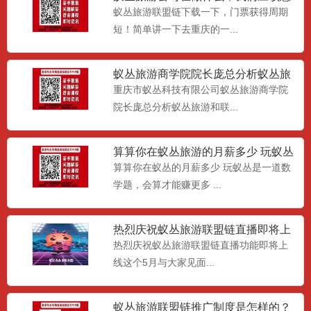
么做
蚁丛旅游联盟链下载一下，门票获得周期
短！简单讲一下去重庆的一...
蚁丛旅游商学院院长庞总分析蚁丛旅
游和联盟链
重庆市蚁丛科技有限公司蚁丛旅游商学院
院长庞总分析蚁丛旅游和联...
算算你在蚁丛旅游的月薪多少 玩蚁丛
旅游联盟链是一道数学题，
算算你在蚁丛的月薪多少 玩蚁丛是一道数
学题，会算才能赚更多 ...
热烈庆祝蚁丛旅游联盟链直播即将上
线
热烈庆祝蚁丛旅游联盟链直播功能即将上
线这个5月与大家见面...
蚁丛APP蚁聊蚁丛直播蚁丛联盟链安
卓下载地址
最新蚁丛旅游旅游联盟链下载地址：,蚁丛
蚁丛旅游联盟链推广制度是怎样的？​
旅游APP蚁丛直播蚁丛...