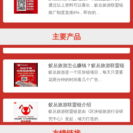
蚁丛旅游联盟链推广奖励说
通过以上资料可以看出，蚁丛旅游联盟链
推广制度直推6%，即你的...
蚁丛旅游是什么？蚁丛旅游介绍、玩
法、奖励制度！！！
蚁丛旅游与其他行业的差异化，现在也有
主要产品
很多落地应用，但更多都是...
蚁丛旅游怎么赚钱？蚁丛旅游联盟链
靠谱吗？
蚁丛旅游是一个区块链项目，每天只需要
花两分钟的时间看几个广告...
蚁丛旅游联盟链介绍
蚁丛旅游联盟链是由《区块链旅游行业研
究中心》发起，倾力打造的...