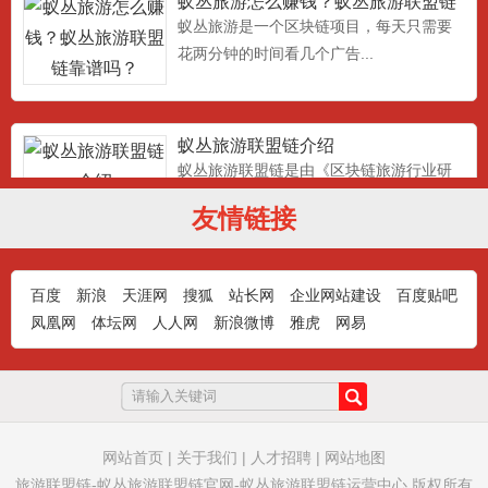
靠谱吗？
蚁丛旅游是一个区块链项目，每天只需要
花两分钟的时间看几个广告...
蚁丛旅游联盟链介绍
蚁丛旅游联盟链是由《区块链旅游行业研
究中心》发起，倾力打造的...
友情链接
蚁丛旅游门票积分用途介绍
百度
新浪
天涯网
搜狐
站长网
企业网站建设
百度贴吧
蚁丛旅游门票积分的用途:兑换飞机票，高
凤凰网
体坛网
人人网
新浪微博
雅虎
网易
铁票，火车票，充话费，...
蚁从旅游新人注册操作步骤任务流程
蚁丛旅游怎么做：蚁从旅游新人注册操作
网站首页
|
关于我们
|
人才招聘
|
网站地图
步骤任务流程，首先扫上面...
旅游联盟链-蚁丛旅游联盟链官网-蚁丛旅游联盟链运营中心 版权所有