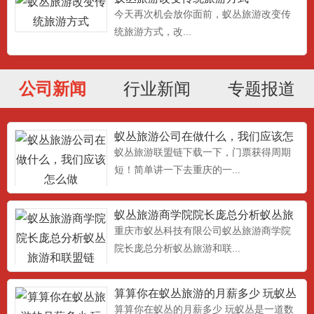
今天再次机会放你面前，蚁丛旅游改变传
统旅游方式，改...
公司新闻
行业新闻
专题报道
蚁丛旅游公司在做什么，我们应该怎
么做
蚁丛旅游联盟链下载一下，门票获得周期
短！简单讲一下去重庆的一...
蚁丛旅游商学院院长庞总分析蚁丛旅
游和联盟链
重庆市蚁丛科技有限公司蚁丛旅游商学院
院长庞总分析蚁丛旅游和联...
算算你在蚁丛旅游的月薪多少 玩蚁丛
旅游联盟链是一道数学题，
算算你在蚁丛的月薪多少 玩蚁丛是一道数