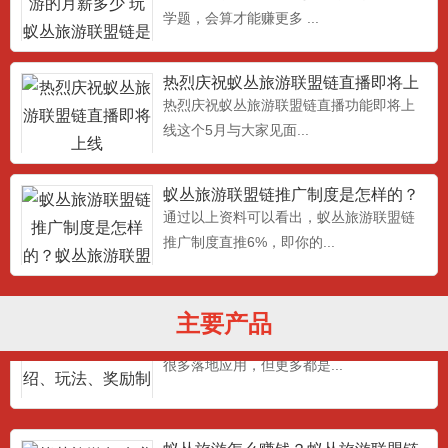
学题，会算才能赚更多 ...
热烈庆祝蚁丛旅游联盟链直播即将上
线
热烈庆祝蚁丛旅游联盟链直播功能即将上
线这个5月与大家见面...
蚁丛APP蚁聊蚁丛直播蚁丛联盟链安
蚁丛旅游联盟链推广制度是怎样的？​
卓下载地址
最新蚁丛旅游旅游联盟链下载地址：,蚁丛
蚁丛旅游联盟链推广奖励说
通过以上资料可以看出，蚁丛旅游联盟链
旅游APP蚁丛直播蚁丛...
推广制度直推6%，即你的...
蚁丛旅游是什么？蚁丛旅游介绍、玩
主要产品
法、奖励制度！！！
蚁丛旅游与其他行业的差异化，现在也有
很多落地应用，但更多都是...
蚁丛旅游怎么赚钱？蚁丛旅游联盟链