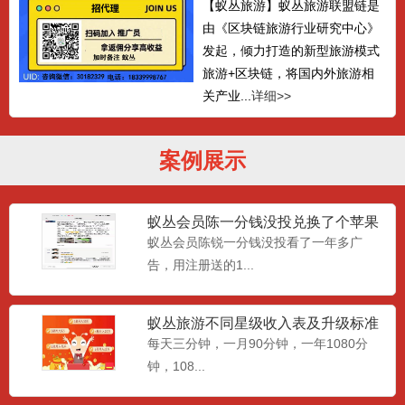
【蚁丛旅游】蚁丛旅游联盟链是
由《区块链旅游行业研究中心》
发起，倾力打造的新型旅游模式
旅游+区块链，将国内外旅游相
关产业...
详细>>
案例展示
蚁丛会员陈一分钱没投兑换了个苹果
笔记本电脑
蚁丛会员陈锐一分钱没投看了一年多广
告，用注册送的1...
蚁丛旅游不同星级收入表及升级标准
条件
每天三分钟，一月90分钟，一年1080分
钟，108...