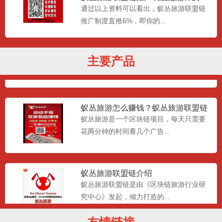
蚁丛旅游联盟链推广奖励说
通过以上资料可以看出，蚁丛旅游联盟链
推广制度直推6%，即你的...
蚁丛旅游是什么？蚁丛旅游介绍、玩
法、奖励制度！！！
蚁丛旅游与其他行业的差异化，现在也有
主要产品
很多落地应用，但更多都是...
蚁丛旅游怎么赚钱？蚁丛旅游联盟链
靠谱吗？
蚁丛旅游是一个区块链项目，每天只需要
花两分钟的时间看几个广告...
蚁丛旅游联盟链介绍
蚁丛旅游联盟链是由《区块链旅游行业研
究中心》发起，倾力打造的...