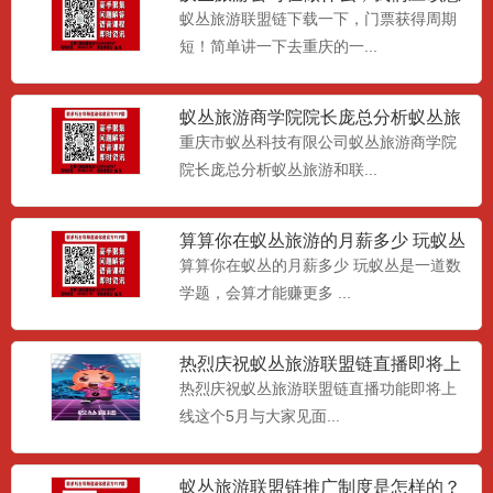
么做
蚁丛旅游联盟链下载一下，门票获得周期
短！简单讲一下去重庆的一...
蚁丛旅游商学院院长庞总分析蚁丛旅
游和联盟链
重庆市蚁丛科技有限公司蚁丛旅游商学院
院长庞总分析蚁丛旅游和联...
算算你在蚁丛旅游的月薪多少 玩蚁丛
旅游联盟链是一道数学题，
算算你在蚁丛的月薪多少 玩蚁丛是一道数
学题，会算才能赚更多 ...
热烈庆祝蚁丛旅游联盟链直播即将上
线
热烈庆祝蚁丛旅游联盟链直播功能即将上
线这个5月与大家见面...
蚁丛APP蚁聊蚁丛直播蚁丛联盟链安
卓下载地址
最新蚁丛旅游旅游联盟链下载地址：,蚁丛
旅游APP蚁丛直播蚁丛...
蚁丛旅游联盟链推广制度是怎样的？​