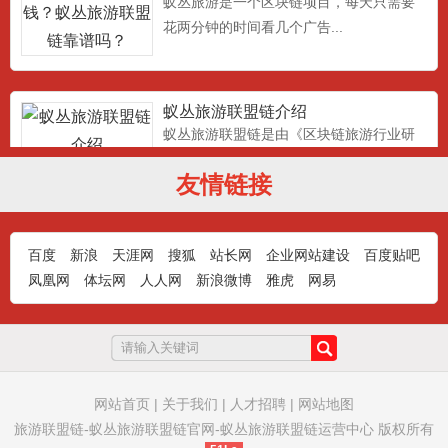
花两分钟的时间看几个广告...
蚁丛旅游联盟链介绍
蚁丛旅游联盟链是由《区块链旅游行业研
究中心》发起，倾力打造的...
友情链接
蚁丛旅游门票积分用途介绍
百度
新浪
天涯网
搜狐
站长网
企业网站建设
百度贴吧
蚁丛旅游门票积分的用途:兑换飞机票，高
凤凰网
体坛网
人人网
新浪微博
雅虎
网易
铁票，火车票，充话费，...
蚁从旅游新人注册操作步骤任务流程
蚁丛旅游怎么做：蚁从旅游新人注册操作
网站首页
|
关于我们
|
人才招聘
|
网站地图
步骤任务流程，首先扫上面...
旅游联盟链-蚁丛旅游联盟链官网-蚁丛旅游联盟链运营中心 版权所有