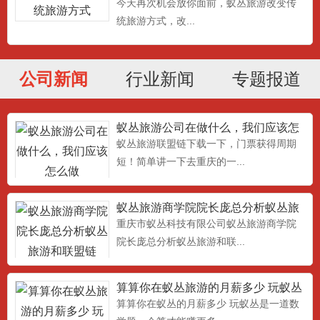
今天再次机会放你面前，蚁丛旅游改变传
统旅游方式，改...
公司新闻
行业新闻
专题报道
蚁丛旅游公司在做什么，我们应该怎
么做
蚁丛旅游联盟链下载一下，门票获得周期
短！简单讲一下去重庆的一...
蚁丛旅游商学院院长庞总分析蚁丛旅
游和联盟链
重庆市蚁丛科技有限公司蚁丛旅游商学院
院长庞总分析蚁丛旅游和联...
算算你在蚁丛旅游的月薪多少 玩蚁丛
旅游联盟链是一道数学题，
算算你在蚁丛的月薪多少 玩蚁丛是一道数