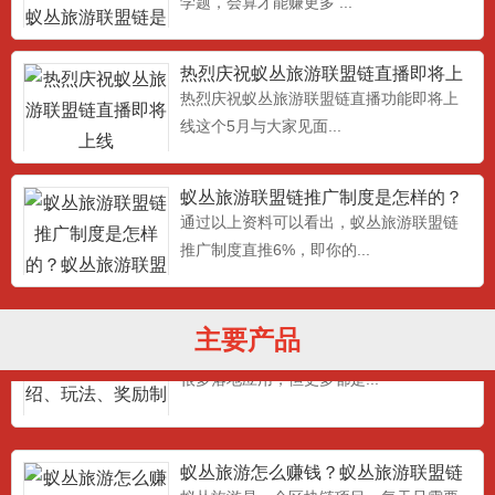
学题，会算才能赚更多 ...
热烈庆祝蚁丛旅游联盟链直播即将上
线
热烈庆祝蚁丛旅游联盟链直播功能即将上
线这个5月与大家见面...
蚁丛APP蚁聊蚁丛直播蚁丛联盟链安
卓下载地址
蚁丛旅游联盟链推广制度是怎样的？​
最新蚁丛旅游旅游联盟链下载地址：,蚁丛
蚁丛旅游联盟链推广奖励说
通过以上资料可以看出，蚁丛旅游联盟链
旅游APP蚁丛直播蚁丛...
推广制度直推6%，即你的...
蚁丛旅游是什么？蚁丛旅游介绍、玩
主要产品
法、奖励制度！！！
蚁丛旅游与其他行业的差异化，现在也有
很多落地应用，但更多都是...
蚁丛旅游怎么赚钱？蚁丛旅游联盟链
靠谱吗？
蚁丛旅游是一个区块链项目，每天只需要