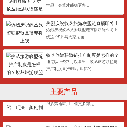
学题，会算才能赚更多 ...
热烈庆祝蚁丛旅游联盟链直播即将上
线
热烈庆祝蚁丛旅游联盟链直播功能即将上
线这个5月与大家见面...
蚁丛APP蚁聊蚁丛直播蚁丛联盟链安
蚁丛旅游联盟链推广制度是怎样的？​
卓下载地址
最新蚁丛旅游旅游联盟链下载地址：,蚁丛
蚁丛旅游联盟链推广奖励说
通过以上资料可以看出，蚁丛旅游联盟链
旅游APP蚁丛直播蚁丛...
推广制度直推6%，即你的...
蚁丛旅游是什么？蚁丛旅游介绍、玩
主要产品
法、奖励制度！！！
蚁丛旅游与其他行业的差异化，现在也有
很多落地应用，但更多都是...
蚁丛旅游怎么赚钱？蚁丛旅游联盟链