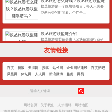
靠谱吗？
蚁丛旅游是一个区块链项目，每天只需要
花两分钟的时间看几个广告...
蚁丛旅游联盟链介绍
蚁丛旅游联盟链是由《区块链旅游行业研
究中心》发起，倾力打造的...
友情链接
蚁丛旅游门票积分用途介绍
百度
新浪
天涯网
搜狐
站长网
企业网站建设
百度贴吧
蚁丛旅游门票积分的用途:兑换飞机票，高
凤凰网
体坛网
人人网
新浪微博
雅虎
网易
铁票，火车票，充话费，...
蚁从旅游新人注册操作步骤任务流程
蚁丛旅游怎么做：蚁从旅游新人注册操作
网站首页
|
关于我们
|
人才招聘
|
网站地图
步骤任务流程，首先扫上面...
旅游联盟链-蚁丛旅游联盟链官网-蚁丛旅游联盟链运营中心 版权所有