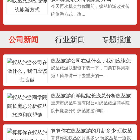
今天再次机会放你面前，蚁丛旅游改变传
统旅游方式，改...
公司新闻
行业新闻
专题报道
蚁丛旅游公司在做什么，我们应该怎
么做
蚁丛旅游联盟链下载一下，门票获得周期
短！简单讲一下去重庆的一...
蚁丛旅游商学院院长庞总分析蚁丛旅
游和联盟链
重庆市蚁丛科技有限公司蚁丛旅游商学院
院长庞总分析蚁丛旅游和联...
算算你在蚁丛旅游的月薪多少 玩蚁丛
旅游联盟链是一道数学题，
算算你在蚁丛的月薪多少 玩蚁丛是一道数