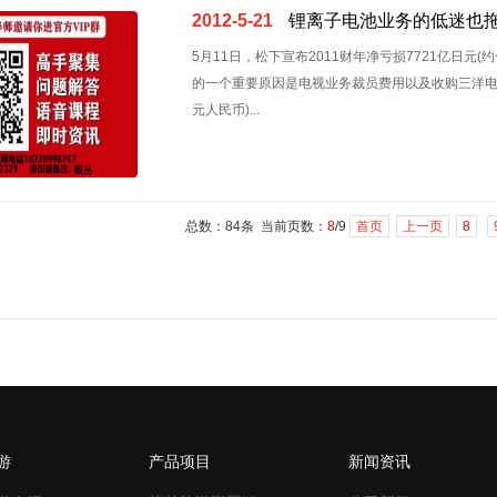
2012-5-21
锂离子电池业务的低迷也
5月11日，松下宣布2011财年净亏损7721亿日元
的一个重要原因是电视业务裁员费用以及收购三洋电机
元人民币)...
总数：84条 当前页数：
8
/9
首页
上一页
8
游
产品项目
新闻资讯