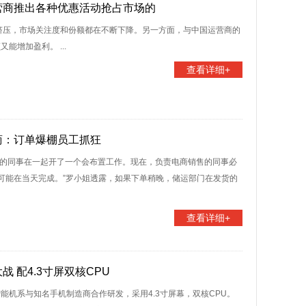
营商推出各种优惠活动抢占市场的
的挤压，市场关注度和份额都在不断下降。另一方面，与中国运营商的
增加盈利。 ...
查看详细+
商：订单爆棚员工抓狂
应链的同事在一起开了一个会布置工作。现在，负责电商销售的同事必
可能在当天完成。”罗小姐透露，如果下单稍晚，储运部门在发货的
查看详细+
 配4.3寸屏双核CPU
能机系与知名手机制造商合作研发，采用4.3寸屏幕，双核CPU。