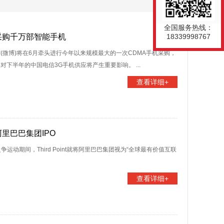
全国服务热线：
采购千万部智能手机
18339998767
(微博)将在6月牵头进行今年以来规模最大的一次CDMA手机采购，
下半年的中国电信3G手机供应将产生重要影响。 ...
查看详细+
里巴巴集团IPO
动期间，Third Point就将阿里巴巴集团视为“全球最有价值互联
查看详细+