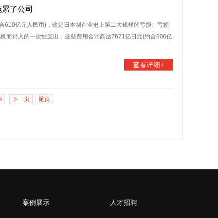
拖累了公司
(约合610亿元人民币)，这是日本制造业史上第二大规模的亏损。亏损
而计入的一次性支出，这些费用合计高达7671亿日元(约合606亿
查看详细+
9
下一页
尾页
案例展示
人才招聘