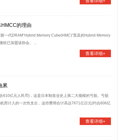
查看详细+
HMCC的理由
AM“Hybrid Memory Cube(HMC)”普及的Hybrid Memory
国微软已加盟该协会。 ...
查看详细+
拖累
(约合610亿元人民币)，这是日本制造业史上第二大规模的亏损。亏损
而计入的一次性支出，这些费用合计高达7671亿日元(约合606亿
查看详细+