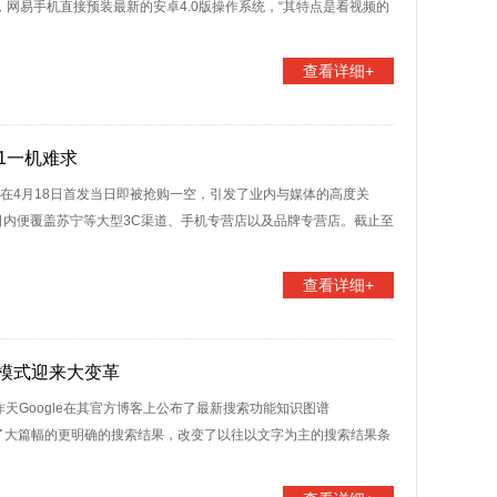
，网易手机直接预装最新的安卓4.0版操作系统，“其特点是看视频的
查看详细+
P1一机难求
1，在4月18日首发当日即被抢购一空，引发了业内与媒体的高度关
日内便覆盖苏宁等大型3C渠道、手机专营店以及品牌专营店。截止至
查看详细+
搜索模式迎来大变革
昨天Google在其官方博客上公布了最新搜索功能知识图谱
页面右侧增加了大篇幅的更明确的搜索结果，改变了以往以文字为主的搜索结果条